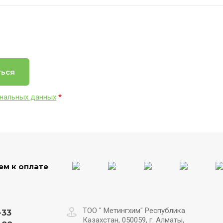
ться
нальных данных
*
м к оплате
ТОО " Метингхим" Республика
-33
Казахстан, 050059, г. Алматы,